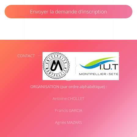
Envoyer la demande d'inscription
CONTACT
INFORMATIONS LÉGALES
SPONSORS
ORGANISATION (par ordre alphabétique) :
Antoine CHOLLET
Francis GARCIA
Agnès MAZARS